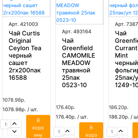
Арт. 421003
Арт. 738
Арт. 493164
Чай Curtis
Чай
Original
Чай
Greenfi
Ceylon Tea
Greenfield
Currant
черный
CAMOMILE
Mint
сашет
MEADOW
черный
2гx200пак
травяной
фольги
16588
25пак
25пак/
0523-10
1249-1
1078.98р.
176.40р.
186.20р.
1078.98р. / шт.
176.40р. / шт.
186.20р. / ш
В
корз
В
ину
корз