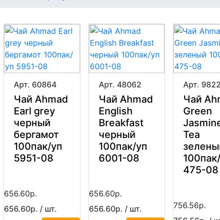
Арт. 60864
Арт. 48062
Арт. 982
Чай Ahmad
Чай Ahmad
Чай Ah
Earl grey
English
Green
черный
Breakfast
Jasmin
бергамот
черный
Tea
100пак/уп
100пак/уп
зелены
5951-08
6001-08
100пак
475-08
656.60р.
656.60р.
756.56р.
656.60р. / шт.
656.60р. / шт.