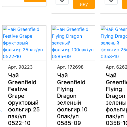
ину
Арт. 98223
Арт. 172698
Арт. 626
Чай
Чай
Чай
Greenfield
Greenfield
Greenfi
Festive
Flying
Flying
Grape
Dragon
Dragon
фруктовый
зеленый
зелены
фольгир.25
фольгир.10
фольги
ые
пак/уп
0пак/уп
пак/уп
0522-10
0585-09
0358-1