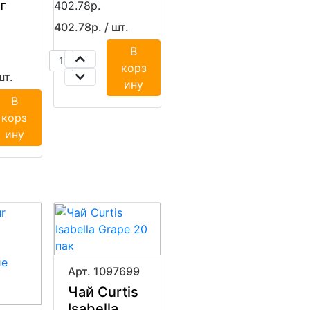
 г
402.78р.
402.78р. / шт.
В
корз
шт.
ину
В
корз
ину
Арт. 1097699
Чай Curtis
Isabella