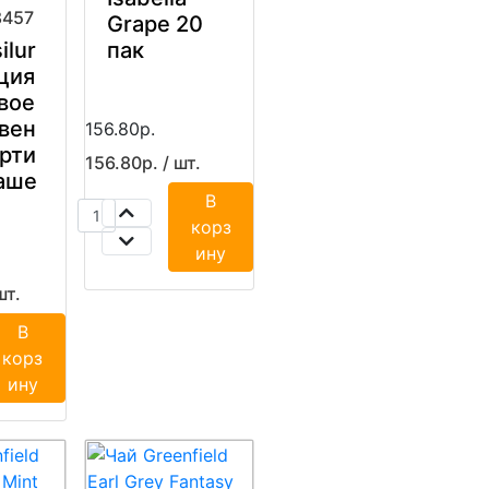
8457
Grape 20
ilur
пак
ция
вое
вен
156.80р.
орти
156.80р. / шт.
аше
В
корз
ину
шт.
В
корз
ину