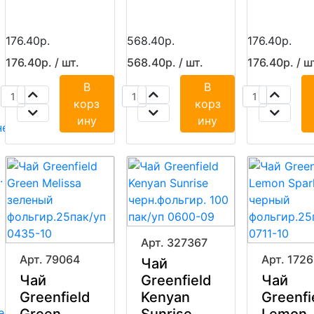
176.40р.
568.40р.
176.40р.
176.40р. / шт.
568.40р. / шт.
176.40р. / ш
В
В
корз
корз
ину
ину
нестандартные
.
Арт. 327367
Арт. 79064
Арт. 172
Чай
Чай
Greenfield
Чай
Greenfield
Kenyan
Greenfi
е