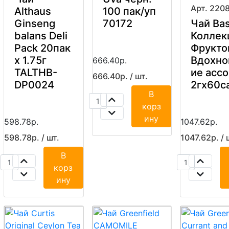
Арт. 220
Althaus
100 пак/уп
Ginseng
70172
Чай Bas
balans Deli
Коллек
Pack 20пак
Фрукто
x 1.75г
Вдохно
666.40р.
TALTHB-
ие асс
666.40р. / шт.
DP0024
2гx60с
В
корз
ину
598.78р.
1047.62р.
598.78р. / шт.
1047.62р. / 
В
корз
ину