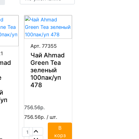
Арт. 77355
21
Чай Ahmad
mad
Green Tea
зеленый
e
100пак/уп
478
й
/уп
756.56р.
756.56р. / шт.
В
корз