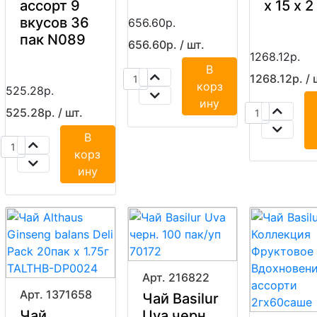
я
ассорт 9
х 15 x 2
вкусов 36
656.60р.
пак N089
656.60р. / шт.
1268.12р.
В
1268.12р. / 
корз
525.28р.
ину
525.28р. / шт.
В
корз
ину
я
Арт. 216822
Арт. 1371658
Чай Basilur
Чай
Uva черн.