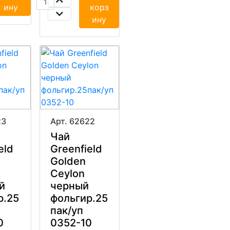
ину
корз
ину
23
Арт. 62622
Чай
eld
Greenfield
Golden
Ceylon
й
черный
р.25
фольгир.25
пак/уп
0
0352-10