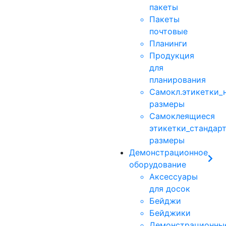
пакеты
Пакеты
почтовые
Планинги
Продукция
для
планирования
Самокл.этикетки_
размеры
Самоклеящиеся
этикетки_стандарт
размеры
Демонстрационное
оборудование
Аксессуары
для досок
Бейджи
Бейджики
Демонстрационны