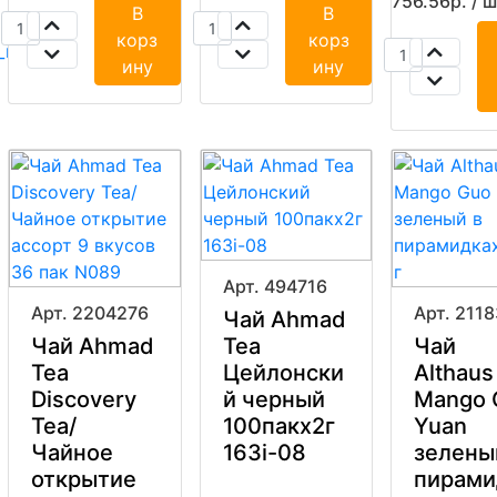
756.56р. / ш
В
В
корз
корз
нестандарт.
ину
ину
Арт. 494716
Арт. 2204276
Арт. 2118
Чай Ahmad
Чай Ahmad
Tea
Чай
Tea
Цейлонски
Althaus
Discovery
й черный
Mango 
я
Tea/
100пакx2г
Yuan
Чайное
163i-08
зелены
открытие
пирами