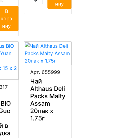
т.
ину
В
корз
ину
Арт. 655999
Чай
317
Althaus Deli
Packs Malty
 BIO
Assam
Guo
20пак x
1.75г
й в
дка