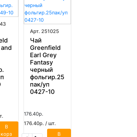
743
Арт. 251025
eld
Чай
 and
Greenfield
Earl Grey
Fantasy
р.
черный
уп
фольгир.25
0
пак/уп
0427-10
176.40р.
т.
176.40р. / шт.
В
корз
В