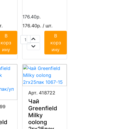
176.40р.
т.
176.40р. / шт.
В
В
корз
корз
ину
ину
Арт. 418722
Чай
699
Greenfield
Milky
eld
oolong