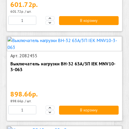
601.72р.
601.72р. / шт.
В корзину
Арт. 2082455
Выключатель нагрузки ВН-32 63А/3П IEK MNV10-
3-063
898.66р.
898.66р. / шт.
В корзину