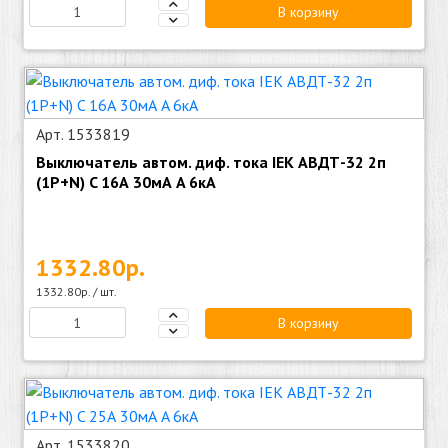
В корзину
Арт. 1533819
Выключатель автом. диф. тока IEK АВДТ-32 2п
(1P+N) C 16А 30мА A 6кА
1332.80р.
1332.80р. / шт.
В корзину
Арт. 1533820