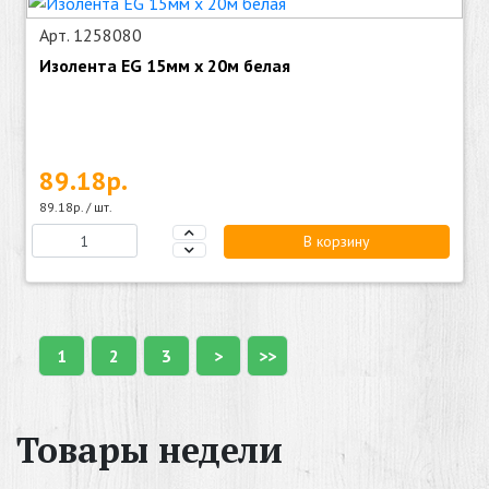
Арт. 1258080
Изолента EG 15мм х 20м белая
89.18р.
89.18р. / шт.
В корзину
1
2
3
>
>>
Товары недели