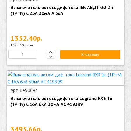
Выключатель автом. диф. тока IEK АВДТ-32 2п
(1P+N) C 25А 30мА A 6кА
1352.40р.
1352.40р. / шт.
В корзину
Арт. 1450643
Выключатель автом. диф. тока Legrand RX3 1п
(1P+N) C 16А 6кА 30мА AC 419399
3495.66р.