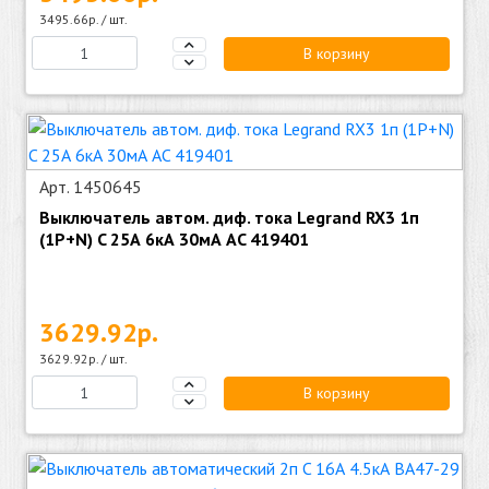
3495.66р. / шт.
В корзину
Арт. 1450645
Выключатель автом. диф. тока Legrand RX3 1п
(1P+N) C 25А 6кА 30мА AC 419401
3629.92р.
3629.92р. / шт.
В корзину