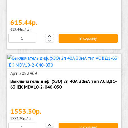
615.44р.
615.44р. / шт.
В корзину
Арт. 2082469
Выключатель диф. (УЗО) 2п 40А 30мА тип AC ВД1-
63 IEK MDV10-2-040-030
1553.30р.
1553.30р. / шт.
В корзину