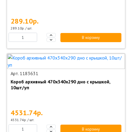
289.10р.
289.10р. / шт.
В корзину
Арт. 1183631
Короб архивный 470х340х290 дно с крышкой,
10шт/уп
4531.74р.
4531.74р. / шт.
В корзину