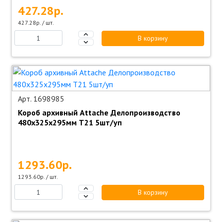
427.28р.
427.28р. / шт.
В корзину
Арт. 1698985
Короб архивный Attache Делопроизводство
480х325х295мм Т21 5шт/уп
1293.60р.
1293.60р. / шт.
В корзину