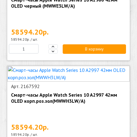
OLED черный (MWWE3LW/A)
58594.20р.
58594.20р. / шт.
В корзину
Арт. 2167592
Смарт-часы Apple Watch Series 10 A2997 42мм
OLED корп.роз.зол(MWWH3LW/A)
58594.20р.
58594.20р. / шт.