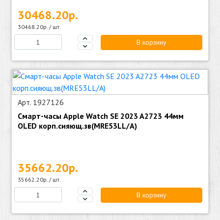
30468.20р.
30468.20р. / шт.
В корзину
Арт. 1927126
Смарт-часы Apple Watch SE 2023 A2723 44мм
OLED корп.сияющ.зв(MRE53LL/A)
35662.20р.
35662.20р. / шт.
В корзину