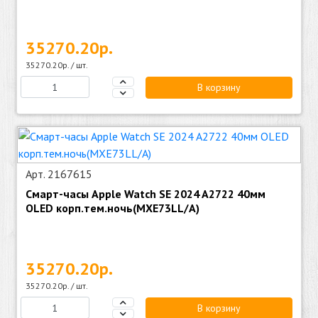
35270.20р.
35270.20р. / шт.
В корзину
Арт. 2167615
Смарт-часы Apple Watch SE 2024 A2722 40мм
OLED корп.тем.ночь(MXE73LL/A)
35270.20р.
35270.20р. / шт.
В корзину