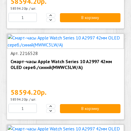
58594.20р.
58594.20р. / шт.
В корзину
Арт. 2216528
Смарт-часы Apple Watch Series 10 A2997 42мм
OLED сереб./синий(MWWC3LW/A)
58594.20р.
58594.20р. / шт.
В корзину