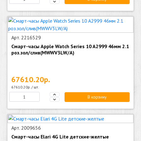
Арт. 2216529
Смарт-часы Apple Watch Series 10 A2999 46мм 2.1
роз.зол/слив(MWWV3LW/A)
67610.20р.
67610.20р. / шт.
В корзину
Арт. 2009656
Смарт-часы Elari 4G Lite детские-желтые