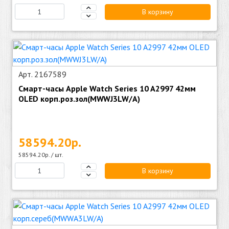
В корзину
Арт. 2167589
Смарт-часы Apple Watch Series 10 A2997 42мм
OLED корп.роз.зол(MWWJ3LW/A)
58594.20р.
58594.20р. / шт.
В корзину