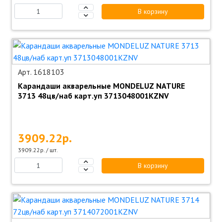
В корзину
Арт. 1618103
Карандаши акварельные MONDELUZ NATURE
3713 48цв/наб карт.уп 3713048001KZNV
3909.22р.
3909.22р. / шт.
В корзину