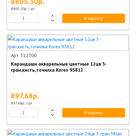
8805.30р.
8805.30р. / шт.
В корзину
Арт. 312700
Карандаши акварельные цветные 12цв 3-
гран,кисть,точилка Kores 93812
897.68р.
897.68р. / шт.
В корзину