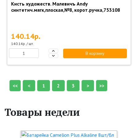
Кисть художеств. Малевичъ Andy
синтетич.мягк,плоская,№8, корот.ручка,753108
140.14р.
140.14р. / шт.
В корзину
<<
<
1
2
3
>
>>
Товары недели