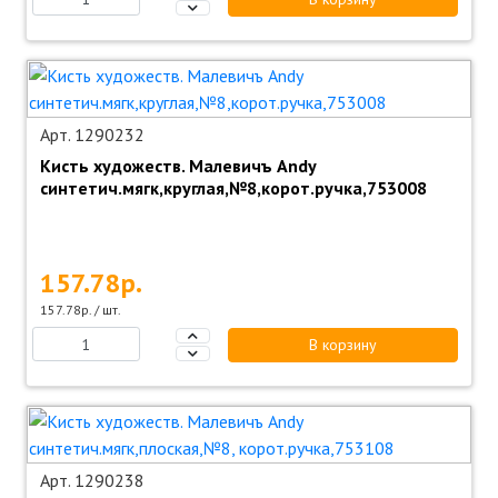
Арт. 1290232
Кисть художеств. Малевичъ Andy
синтетич.мягк,круглая,№8,корот.ручка,753008
157.78р.
157.78р. / шт.
В корзину
Арт. 1290238