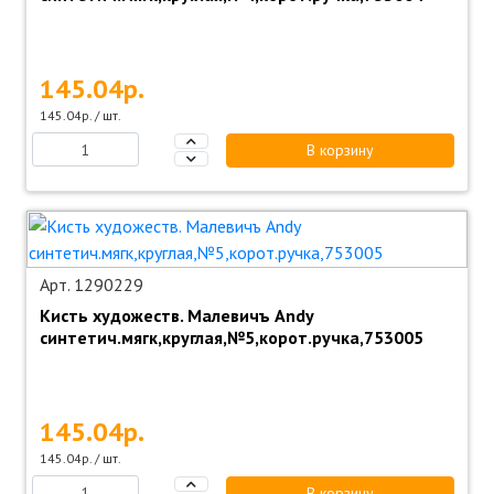
145.04р.
145.04р. / шт.
В корзину
Арт. 1290229
Кисть художеств. Малевичъ Andy
синтетич.мягк,круглая,№5,корот.ручка,753005
145.04р.
145.04р. / шт.
В корзину