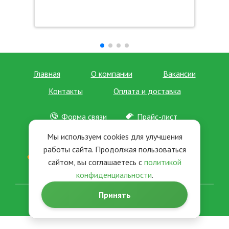
Главная
О компании
Вакансии
Контакты
Оплата и доставка
Форма связи
Прайс-лист
Отзывы
Новости
Мы используем cookies для улучшения
работы сайта. Продолжая пользоваться
+7 (495) 963-35-02
+7 (495) 963-36-02
сайтом, вы соглашаетесь с
политикой
+7 (495) 963-37-02
+7 (495) 979-90-57
конфиденциальности
.
Принять
© 2026. Офис-партнер. Все права защищены.