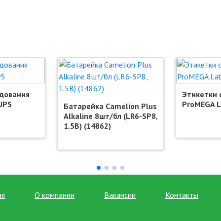
удования
Этикетки 
UPS
ProMEGA L
Батарейка Camelion Plus
Alkaline 8шт/бл (LR6-SP8,
1.5В) (14862)
ая
О компании
Вакансии
Контакты