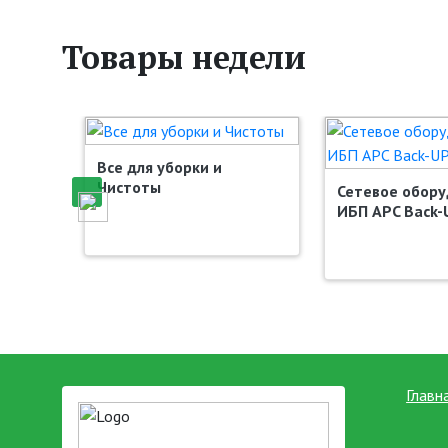
Товары недели
Все для уборки и
Чистоты
ящиеся
Сетевое обор
IC
ИБП APC Back-
Главн