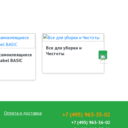
Все для уборки и
Чистоты
самоклеящиеся
Сетев
abel BASIC
ИБП A
Оплата и доставка
+7 (495) 963-35-02
+7 (495) 963-36-02