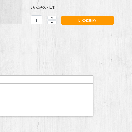
267.54р. / шт.
В корзину