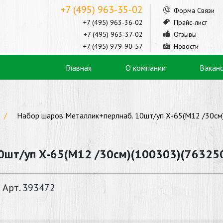
+7 (495) 963-35-02
Форма Связи
+7 (495) 963-36-02
Прайс-лист
+7 (495) 963-37-02
Отзывы
+7 (495) 979-90-57
Новости
Главная
О компании
Вакан
Набор шаров Металлик+перлнаб. 10шт/уп Х-65(M12 /30см
0шт/уп Х-65(M12 /30см)(100303)(76325
Арт. 393472