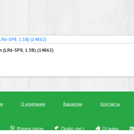
 (LR6-SP8, 1.5В) (14862)
ая
О компании
Вакансии
Контакты
Форма связи
Прайс-лист
Отзывы