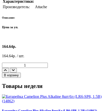
Характеристики:
Производитель:
Attache
Описание:
Цена за уп.
164.64р.
164.64р. / шт.
В корзину
Товары недели
Э
Батарейка Camelion Plus Alkaline 8шт/бл (LR6-SP8, 1.5В) (14862)