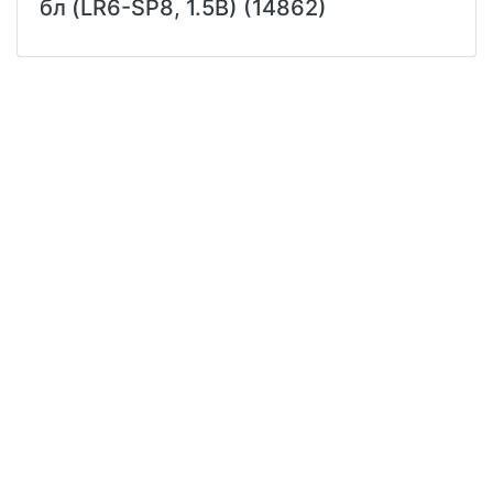
бл (LR6-SP8, 1.5В) (14862)