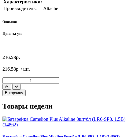
Характеристики:
Производитель:
Attache
Описание:
Цена за уп.
216.58р.
216.58р. / шт.
В корзину
Товары недели
Э
Батарейка Camelion Plus Alkaline 8шт/бл (LR6-SP8, 1.5В) (14862)