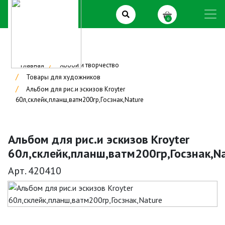
0
Главная
Хобби и творчество
Товары для художников
Альбом для рис.и эскизов Kroyter
60л,склейк,планш,ватм200гр,Госзнак,Nature
Альбом для рис.и эскизов Kroyter
60л,склейк,планш,ватм200гр,Госзнак,N
Арт. 420410