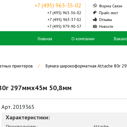
+7 (495) 963-35-02
Форма Связи
+7 (495) 963-36-02
Прайс-лист
+7 (495) 963-37-02
Отзывы
+7 (495) 979-90-57
Новости
Главная
О компании
Вакан
атных принтеров
Бумага широкоформатная Attache 80г 2
 80г 297ммх45м 50,8мм
Арт. 2019365
Характеристики:
Производитель:
Attache