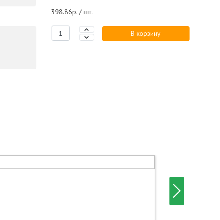
398.86р. / шт.
В корзину