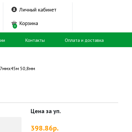
Личный кабинет
Корзина
0
сии
Контакты
Оплата и доставка
97ммх45м 50,8мм
Цена за уп.
398.86р.