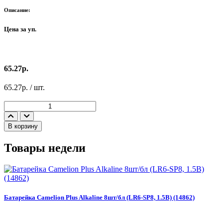
Описание:
Цена за уп.
65.27р.
65.27р. / шт.
В корзину
Товары недели
Э
Батарейка Camelion Plus Alkaline 8шт/бл (LR6-SP8, 1.5В) (14862)