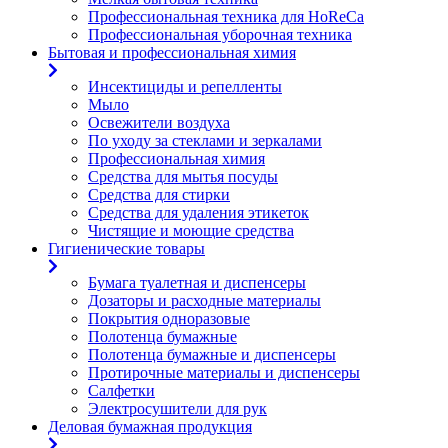
Профессиональная техника для HoReCa
Профессиональная уборочная техника
Бытовая и профессиональная химия
Инсектициды и репелленты
Мыло
Освежители воздуха
По уходу за стеклами и зеркалами
Профессиональная химия
Средства для мытья посуды
Средства для стирки
Средства для удаления этикеток
Чистящие и моющие средства
Гигиенические товары
Бумага туалетная и диспенсеры
Дозаторы и расходные материалы
Покрытия одноразовые
Полотенца бумажные
Полотенца бумажные и диспенсеры
Протирочные материалы и диспенсеры
Салфетки
Электросушители для рук
Деловая бумажная продукция