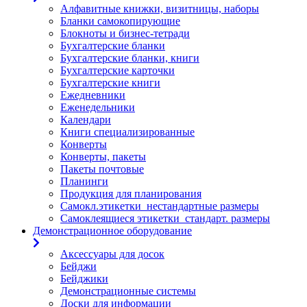
Алфавитные книжки, визитницы, наборы
Бланки самокопирующие
Блокноты и бизнес-тетради
Бухгалтерские бланки
Бухгалтерские бланки, книги
Бухгалтерские карточки
Бухгалтерские книги
Ежедневники
Еженедельники
Календари
Книги специализированные
Конверты
Конверты, пакеты
Пакеты почтовые
Планинги
Продукция для планирования
Самокл.этикетки_нестандартные размеры
Самоклеящиеся этикетки_стандарт. размеры
Демонстрационное оборудование
Аксессуары для досок
Бейджи
Бейджики
Демонстрационные системы
Доски для информации